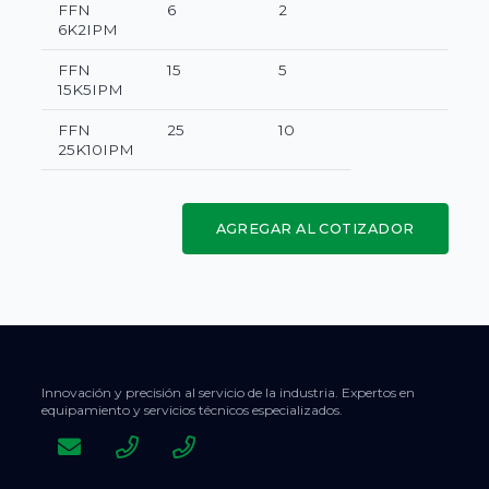
FFN
6
2
6K2IPM
FFN
15
5
15K5IPM
FFN
25
10
25K10IPM
AGREGAR AL COTIZADOR
Innovación y precisión al servicio de la industria. Expertos en
equipamiento y servicios técnicos especializados.