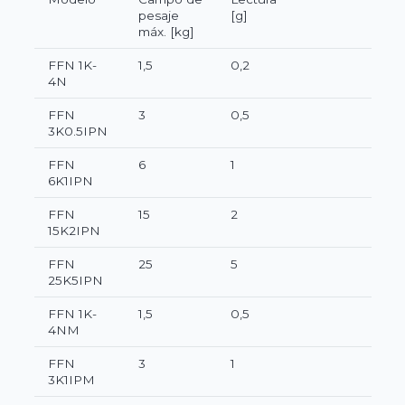
pesaje
[g]
máx. [kg]
FFN 1K-
1,5
0,2
4N
FFN
3
0,5
3K0.5IPN
FFN
6
1
6K1IPN
FFN
15
2
15K2IPN
FFN
25
5
25K5IPN
FFN 1K-
1,5
0,5
4NM
FFN
3
1
3K1IPM