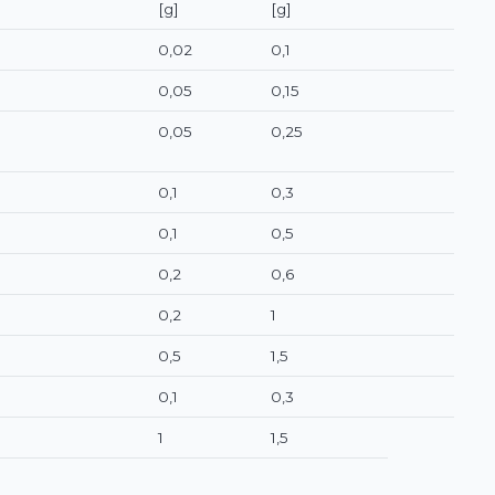
[g]
[g]
0,02
0,1
0,05
0,15
0,05
0,25
0,1
0,3
0,1
0,5
0,2
0,6
0,2
1
0,5
1,5
0,1
0,3
1
1,5