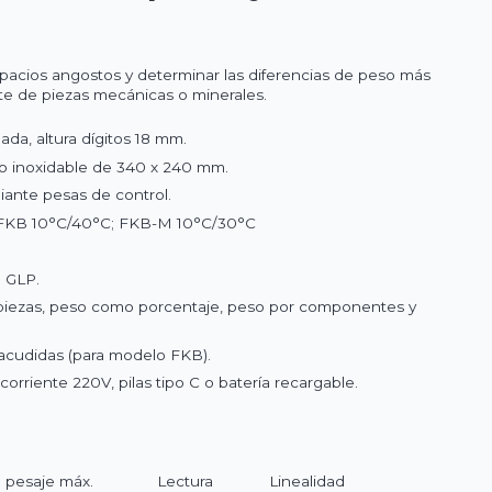
spacios angostos y determinar las diferencias de peso más
e de piezas mecánicas o minerales.
ada, altura dígitos 18 mm.
ro inoxidable de 340 x 240 mm.
iante pesas de control.
: FKB 10°C/40°C; FKB-M 10°C/30°C
o GLP.
piezas, peso como porcentaje, peso por componentes y
acudidas (para modelo FKB).
orriente 220V, pilas tipo C o batería recargable.
pesaje máx.
Lectura
Linealidad