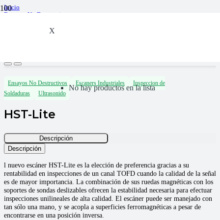
Inicio
Ensayos No Destructivos
Ultrasonido
Escaners Industriales
X
Inspeccion de Soldaduras
HST-Lite
Ensayos No Destructivos
Escaners Industriales
Inspeccion de
No hay productos en la lista
Soldaduras
Ultrasonido
HST-Lite
Descripción
Descripción
l nuevo escáner HST-Lite es la elección de preferencia gracias a su
rentabilidad en inspecciones de un canal TOFD cuando la calidad de la señal
es de mayor importancia. La combinación de sus ruedas magnéticas con los
soportes de sondas deslizables ofrecen la estabilidad necesaria para efectuar
inspecciones unilineales de alta calidad. El escáner puede ser manejado con
tan sólo una mano, y se acopla a superficies ferromagnéticas a pesar de
encontrarse en una posición inversa.