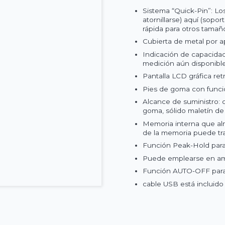
Sistema “Quick-Pin”: Lo
atornillarse) aquí (sopo
rápida para otros tamañ
Cubierta de metal por a
Indicación de capacida
medición aún disponibl
Pantalla LCD gráfica re
Pies de goma con funció
Alcance de suministro: 
goma, sólido maletín de
Memoria interna que al
de la memoria puede tra
Función Peak-Hold para 
Puede emplearse en amb
Función AUTO-OFF para 
cable USB está incluido 