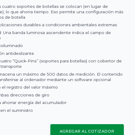
s cuatro soportes de botellas se colocan (en lugar de
rte), lo que ahorra tiempo. Eso permite una configuración más
os de botella
plicaciones durables a condiciones ambientales extremas
d: Una banda luminosa ascendente indica el campo de
e
troiluminado
n antideslizante
cuatro “Quick-Pins” (soportes para botellas) con cobertor de
 transporte
macena un máximo de 500 datos de medición. El contenido
nsferirse al ordenador mediante un software opcional
el registro del valor máximo
as direcciones de giro
ahorrar energía del acumulador
en el suministro
AGREGAR AL COTIZADOR