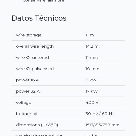
Datos Técnicos
wire storage
11 m
overall wire length
14.2 m
wire Ø, sintered
11 mm
wire Ø, galvanised
10 mm
power 16 A
8 kW
power 32 A
17 kW
voltage
400 V
frequency
50 Hz / 60 Hz
dimensions (H/W/D)
1517/615/798 mm
weight without drill rig
83 kg