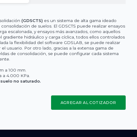
solidación
(GDSCTS)
es un sistema de alta gama ideado
 consolidación de suelos. El GDSCTS puede realizar ensayos
arga escalonada, y ensayos más avanzados, como aquellos
gradiente hidráulico y carga cíclica, todos ellos controlados
da la flexibilidad del software GDSLAB, se puede realizar
 el usuario. Por otro lado, gracias a la extensa gama de
eldas de consolidación, se puede configurar cada sistema
ente.
mm a 100 mm.
a a 4.000 KPa.
suelo no saturado.
AGREGAR AL COTIZADOR