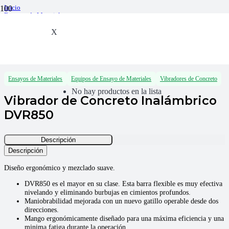
Inicio
Ensayos de Materiales
Equipos de Ensayo de Materiales
Vibradores de Concreto
X
Vibrador de Concreto Inalámbrico DVR850
Ensayos de Materiales
Equipos de Ensayo de Materiales
Vibradores de Concreto
No hay productos en la lista
Vibrador de Concreto Inalámbrico
DVR850
Descripción
Descripción
Diseño ergonómico y mezclado suave.
DVR850 es el mayor en su clase. Esta barra flexible es muy efectiva
nivelando y eliminando burbujas en cimientos profundos.
Maniobrabilidad mejorada con un nuevo gatillo operable desde dos
direcciones.
Mango ergonómicamente diseñado para una máxima eficiencia y una
minima fatiga durante la operación.